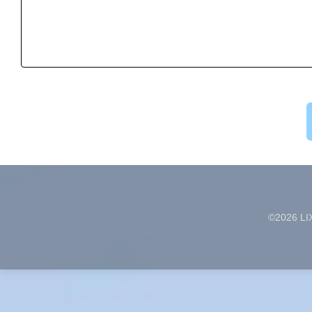
(2)当社及びマドリエ加盟店は、本サイトにリンクされている
ん。
(3)本サイトのご利用に当たり、お客さまにID及びパスワー
は、当社及びマドリエ加盟店は一切の責任を負いません。また、
ドのご利用を停止することがありますので予めご了承ください
9. 関係法令及びその他の規範の遵守
当社は、お客様の個人情報に関係する日本国の法令を遵守致し
10. この基本方針の変更及び告知
この基本方針の内容は、必要に応じて当社が変更することがあ
している最新版をご参照ください。
11. クッキー（Cookie）の利用
(1)本サイトには、お客様が再度ウェブにアクセスされた時に
©
2026
LI
｢クッキー｣とは、ウェブサーバーがお客様のコンピュータを識
を入力しない限りお客様自身を識別することはできません。な
ウェブページ上のサービスの全部または一部がご利用になれな
用語の説明 【クッキー】
ウェブでホームページを閲覧している側のコンピュータを特定