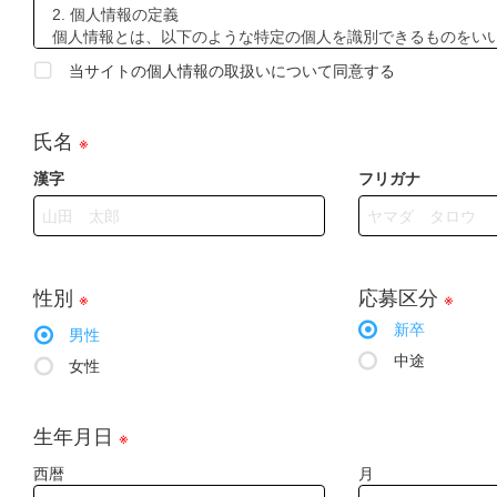
2. 個人情報の定義
個人情報とは、以下のような特定の個人を識別できるものをい
a.氏名、住所、生年月日、性別、職業、電話番号、メールアド
当サイトの個人情報の取扱いについて同意する
b.その情報のみでは特定の個人を識別できないが、他の情報と
この照合により特定の個人を識別できることとなる情報。
氏名
※
3. 個人情報の利用・第三者への提供
(1)お客様の個人情報は、次の者が利用できるものとします。
漢字
フリガナ
a. 当社及び当社子会社
b. 株式会社住生活グループ及びその子会社
c マドリエ加盟店
d. a、b、ｃの業務の委託先
性別
応募区分
※
※
(2)お客様の個人情報の利用目的は、次のとおりとします。
a. 本ウェブサイトが提供する情報・サービスを改善するため。
新卒
男性
b. お客様から請求された当社商品に関連する資料、カタログを
中途
女性
c. 本ウェブサイトで実施される、キャンペーン・プレゼント
するため。
d. Ｑ＆Ａなどお客様から寄せられた情報を、本ウェブサイト
生年月日
※
することはありません）
e. 当社及びマドリエ加盟店が取り扱う住宅用建材商品もしく
西暦
月
ご提供するため。