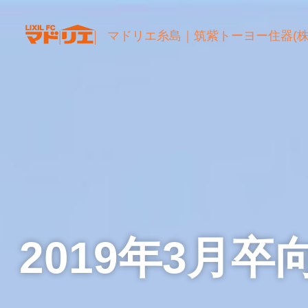
マドリエ糸島
｜
筑紫トーヨー住器(株
2019年3月