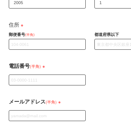
f. お客様に対してダイレクトメール、電子メール等による情
g. 当社もしくは当社商品、マドリエ加盟店に関連してお客様
h. 当社商品のアフターサービス、メンテナンス等その他お客
住所
※
(3)お客様の個人情報を当社、マドリエ加盟店及び上記各社以
f、gに該当する場合を除き、事前にお客様に利用者及び利用目
郵便番号
都道府県以下
(半角)
4. 個人情報の開示先の範囲
お客様の個人情報は、次のいずれかに該当する場合を除き、い
a. お客様から同意をいただいた場合。
b. お客様個人が識別できない状態にしている場合。
電話番号
※
c. 上記3．（1） b 及びd に記載されている会社（以下、個
(半角)
個人情報を提供する場合。
d. 人の生命、身体または財産の保護のために必要がある場合で
得ることが困難であるとき。
e. 公衆衛生の向上または児童の健全な育成の推進のために特
お客様の同意を得ることが困難であるとき。
メールアドレス
f. 国の機関若しくは地方公共団体が法令の定める事務を遂行す
※
(半角)
必要がある場合であって、情報主体の同意を得ることにより
及ぼすおそれがあるとき。
g. 法令に基づく場合。
5. お客様の個人情報の管理