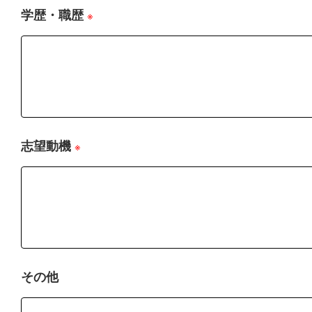
学歴・職歴
(1)当社及びマドリエ加盟店は、社員に対する教育啓蒙活動を
※
(2)当社及びマドリエ加盟店は、お客様の個人情報への不正な
(3)当社及びマドリエ加盟店は、個人情報提供先との間で機密
提供、開示、上記3．(2)に記載されている利用目的の範囲外で
6. 個人情報の開示、訂正、追加、利用停止、消去
(1)当社またはマドリエ加盟店に保有されているお客様の個人
ＦＣ加盟店まで直接ご請求下さい。個人情報漏洩防止、正確性
い、当該ご請求がお客様ご自身によるものであることが確認で
す。
志望動機
※
(2)上記の開示等の実施、不実施については、ご請求のあった
7. 個人情報提供先への個人情報の提供
(1)個人情報提供先に提供するお客様の個人情報の範囲は、お
(2)個人情報提供先へのお客様の個人情報の提供は、紙、電子
(3)お客様ご自身より、個人情報提供先への提供を停止するよ
ます。
(4)上記の停止の実施、不実施については、ご請求のあったお
その他
8. 免責
(1)当社は本サイトで紹介しているマドリエ加盟店の個人情報
を負いません。