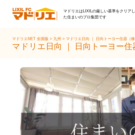
マドリエはLIXILの厳しい基準をクリア
た住まいのプロ集団です
マドリエNET 全国版
>
九州
>
マドリエ日向 ｜ 日向トーヨー住器（
マドリエ日向 ｜ 日向トーヨー住