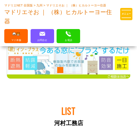
マドリエNET 全国版
>
九州
>
マドリエそお ｜ （株）ヒカルトーヨー住器
マドリエはLIXILの厳しい基準を
マドリエそお ｜ （株）ヒカルトーヨー住
クリアした住まいのプロ集団です
器
マド本舗
お問合せ
お電話
LIST
河村工務店