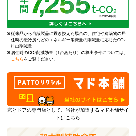
※
従来品から当該製品に置き換えた場合の、住宅や建築物の居
住時の暖冷房などのエネルギー消費量の削減量に応じたCO
2
排出削減量
※
居住時のCO
削減効果（1台あたり）の算出条件については、
2
こちら
をご覧ください。
窓とドアの専門店として、当社が加盟するマド本舗サイ
トはこちら