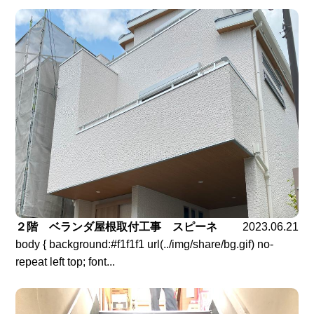
２階 ベランダ屋根取付工事 スピーネ
2023.06.21
body { background:#f1f1f1 url(../img/share/bg.gif) no-
repeat left top; font...