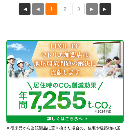
|◀
◀
1
2
3
▶
▶|
※
従来品から当該製品に置き換えた場合の、住宅や建築物の居