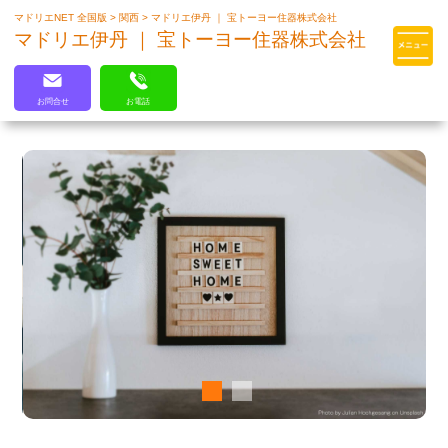
マドリエNET 全国版
>
関西
>
マドリエ伊丹 ｜ 宝トーヨー住器株式会社
マドリエはLIXILの厳しい基準を
マドリエ伊丹 ｜ 宝トーヨー住器株式会社
クリアした住まいのプロ集団です
お問合せ
お電話