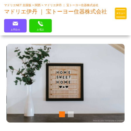
マドリエNET 全国版
>
関西
>
マドリエ伊丹 ｜ 宝トーヨー住器株式会社
マドリエはLIXILの厳しい基準を
マドリエ伊丹 ｜ 宝トーヨー住器株式会社
クリアした住まいのプロ集団です
お問合せ
お電話