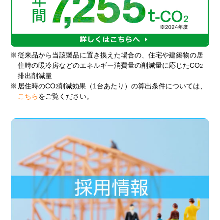
※
従来品から当該製品に置き換えた場合の、住宅や建築物の居
住時の暖冷房などのエネルギー消費量の削減量に応じたCO
2
排出削減量
※
居住時のCO
削減効果（1台あたり）の算出条件については、
2
こちら
をご覧ください。