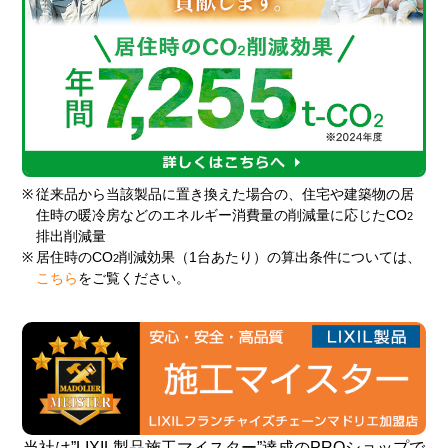
※
従来品から当該製品に置き換えた場合の、住宅や建築物の居
住時の暖冷房などのエネルギー消費量の削減量に応じたCO
2
排出削減量
※
居住時のCO
削減効果（1台あたり）の算出条件については、
2
こちら
をご覧ください。
当社は”LIXIL製品施工マイスター”達成のPROショップで