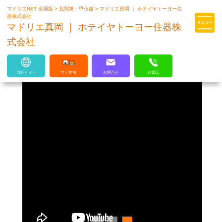
マドリエNET 全国版
>
北関東・甲信越
>
マドリエ真岡 ｜ ホテイヤトーヨー住
マドリエはLIXILの厳しい基準を
器株式会社
クリアした住まいのプロ集団です
マドリエ真岡 ｜ ホテイヤトーヨー住器株
式会社
自社サイト
マド本舗
お問合せ
お電話