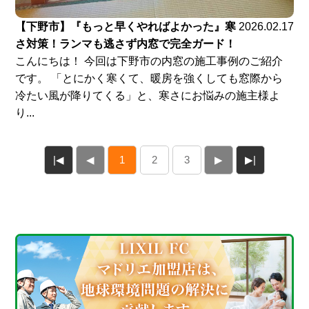
【下野市】『もっと早くやればよかった』寒
2026.02.17
さ対策！ランマも逃さず内窓で完全ガード！
こんにちは！ 今回は下野市の内窓の施工事例のご紹介
です。 「とにかく寒くて、暖房を強くしても窓際から
冷たい風が降りてくる」と、寒さにお悩みの施主様よ
り...
|◀
◀
1
2
3
▶
▶|