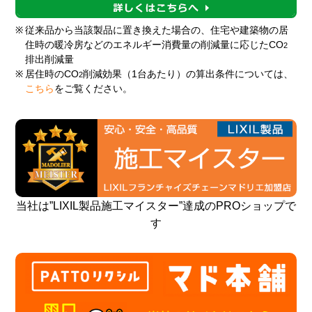
※
従来品から当該製品に置き換えた場合の、住宅や建築物の居
住時の暖冷房などのエネルギー消費量の削減量に応じたCO
2
排出削減量
※
居住時のCO
削減効果（1台あたり）の算出条件については、
2
こちら
をご覧ください。
当社は”LIXIL製品施工マイスター”達成のPROショップで
す