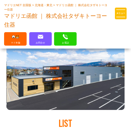
マドリエNET 全国版
>
北海道・東北
>
マドリエ函館 ｜ 株式会社タザキトーヨ
マドリエはLIXILの厳しい基準を
ー住器
クリアした住まいのプロ集団です
マドリエ函館 ｜ 株式会社タザキトーヨー
住器
マド本舗
お問合せ
お電話
LIST