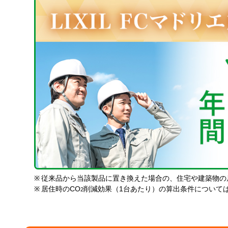
※
従来品から当該製品に置き換えた場合の、住宅や建築物の
※
居住時のCO
削減効果（1台あたり）の算出条件について
2