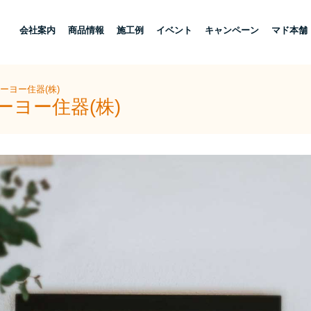
し
会社案内
商品情報
施工例
イベント
キャンペーン
マド本舗
ーヨー住器(株)
ーヨー住器(株)