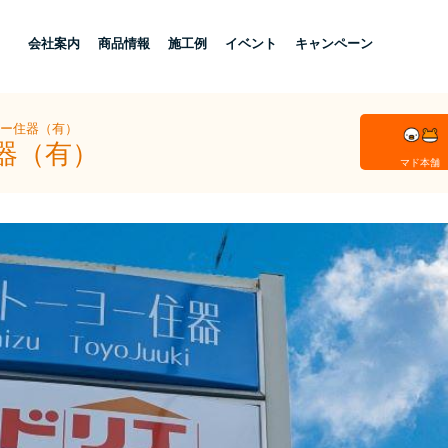
し
会社案内
商品情報
施工例
イベント
キャンペーン
ヨー住器（有）
器（有）
マド本舗