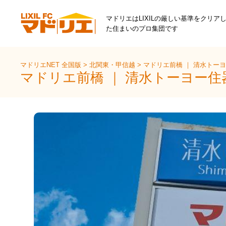
マドリエはLIXILの厳しい基準をクリア
た住まいのプロ集団です
マドリエNET 全国版
>
北関東・甲信越
>
マドリエ前橋 ｜ 清水トー
マドリエ前橋 ｜ 清水トーヨー住