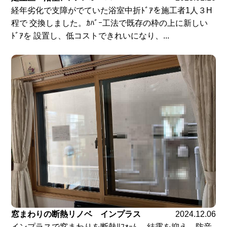
経年劣化で支障がでていた浴室中折ﾄﾞｱを施工者1人３H
程で 交換しました。ｶﾊﾞｰ工法で既存の枠の上に新しい
ﾄﾞｱを 設置し、低コストできれいになり、...
窓まわりの断熱リノベ インプラス
2024.12.06
インプラスで窓まわりを断熱ﾘﾌｫｰﾑ。 結露を抑え、防音