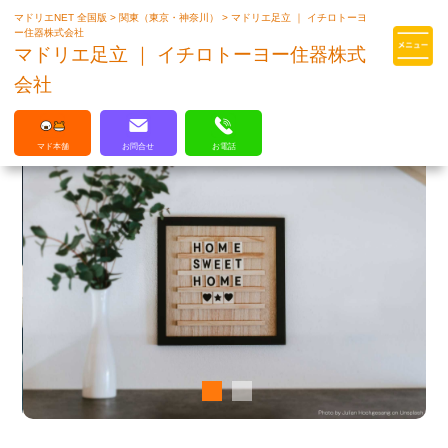
マドリエNET 全国版
>
関東（東京・神奈川）
>
マドリエ足立 ｜ イチロトーヨ
マドリエはLIXILの厳しい基準を
ー住器株式会社
クリアした住まいのプロ集団です
マドリエ足立 ｜ イチロトーヨー住器株式
会社
マド本舗
お問合せ
お電話