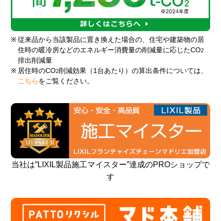
※
従来品から当該製品に置き換えた場合の、住宅や建築物の居
住時の暖冷房などのエネルギー消費量の削減量に応じたCO
2
排出削減量
※
居住時のCO
削減効果（1台あたり）の算出条件については、
2
こちら
をご覧ください。
当社は”LIXIL製品施工マイスター”達成のPROショップで
す