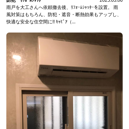
防犯 ﾘﾌｫｰﾑｼｬｯﾀｰ
2025.03.06
雨戸を大工さんへ依頼撤去後、ﾘﾌｫｰﾑｼｬｯﾀｰを設置。 雨
風対策はもちろん、防犯・遮音・断熱効果もアップし、
快適な安全な住空間に!! ｷｬﾋﾟｱ（...