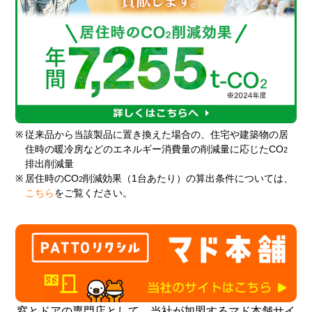
※
従来品から当該製品に置き換えた場合の、住宅や建築物の居
住時の暖冷房などのエネルギー消費量の削減量に応じたCO
2
排出削減量
※
居住時のCO
削減効果（1台あたり）の算出条件については、
2
こちら
をご覧ください。
窓とドアの専門店として、当社が加盟するマド本舗サイ