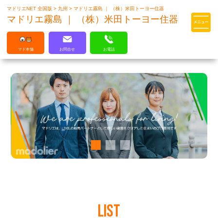
マドリエNET 全国版
>
九州
>
マドリエ霧島 ｜ （株）米田トーヨー住器
マドリエはLIXILの厳しい基準を
マドリエ霧島 ｜ （株）米田トーヨー住器
クリアした住まいのプロ集団です
マド本舗
お問合せ
お電話
LIST