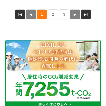
|◀
◀
1
2
3
▶
▶|