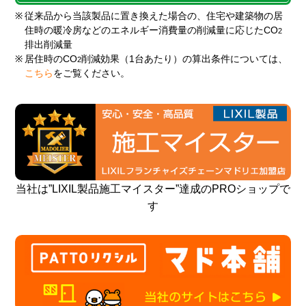
※
従来品から当該製品に置き換えた場合の、住宅や建築物の居
住時の暖冷房などのエネルギー消費量の削減量に応じたCO
2
排出削減量
※
居住時のCO
削減効果（1台あたり）の算出条件については、
2
こちら
をご覧ください。
当社は”LIXIL製品施工マイスター”達成のPROショップで
す