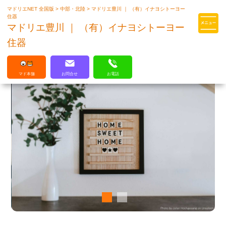
マドリエNET 全国版
>
中部・北陸
>
マドリエ豊川 ｜ （有）イナヨシトーヨー
マドリエはLIXILの厳しい基準を
住器
クリアした住まいのプロ集団です
マドリエ豊川 ｜ （有）イナヨシトーヨー
住器
マド本舗
お問合せ
お電話