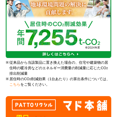
※
従来品から当該製品に置き換えた場合の、住宅や建築物の居
住時の暖冷房などのエネルギー消費量の削減量に応じたCO
2
排出削減量
※
居住時のCO
削減効果（1台あたり）の算出条件については、
2
こちら
をご覧ください。