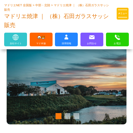
マドリエNET 全国版
>
中部・北陸
>
マドリエ焼津 ｜ （株）石田ガラスサッシ
マドリエはLIXILの厳しい基準を
販売
クリアした住まいのプロ集団です
マドリエ焼津 ｜ （株）石田ガラスサッシ
販売
自社サイト
マド本舗
採用情報
お問合せ
お電話