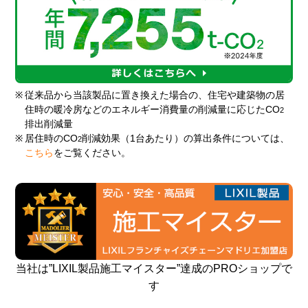
※
従来品から当該製品に置き換えた場合の、住宅や建築物の居
住時の暖冷房などのエネルギー消費量の削減量に応じたCO
2
排出削減量
※
居住時のCO
削減効果（1台あたり）の算出条件については、
2
こちら
をご覧ください。
当社は”LIXIL製品施工マイスター”達成のPROショップで
す