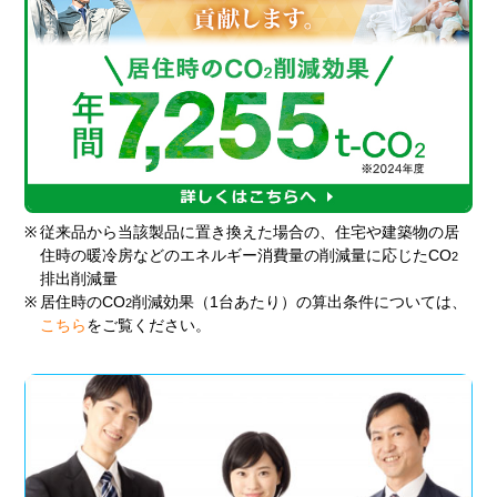
※
従来品から当該製品に置き換えた場合の、住宅や建築物の居
住時の暖冷房などのエネルギー消費量の削減量に応じたCO
2
排出削減量
※
居住時のCO
削減効果（1台あたり）の算出条件については、
2
こちら
をご覧ください。