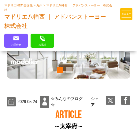
マドリエNET 全国版
>
九州
>
マドリエ八幡西 ｜ アドバンストーヨー 株式会
マドリエはLIXILの厳しい基準を
社
クリアした住まいのプロ集団です
マドリエ八幡西 ｜ アドバンストーヨー
株式会社
お問合せ
お電話
☆みんなのブログ
シェ
2026.05.24
☆
ア
ARTICLE
～太宰府～