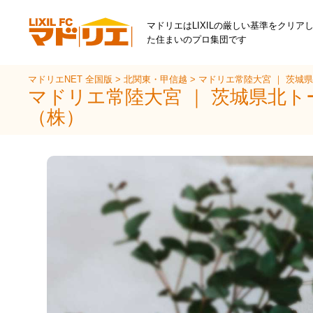
マドリエはLIXILの厳しい基準をクリア
た住まいのプロ集団です
マドリエNET 全国版
>
北関東・甲信越
>
マドリエ常陸大宮 ｜ 茨城
マドリエ常陸大宮 ｜ 茨城県北ト
（株）