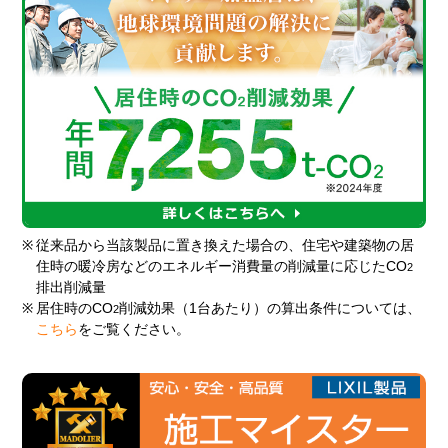
※
従来品から当該製品に置き換えた場合の、住宅や建築物の居
住時の暖冷房などのエネルギー消費量の削減量に応じたCO
2
排出削減量
※
居住時のCO
削減効果（1台あたり）の算出条件については、
2
こちら
をご覧ください。