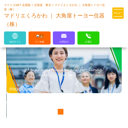
マドリエNET 全国版
>
北海道・東北
>
マドリエくろかわ ｜ 大角屋トーヨー住
マドリエはLIXILの厳しい基準を
器（株）
クリアした住まいのプロ集団です
マドリエくろかわ ｜ 大角屋トーヨー住器
（株）
自社サイト
マド本舗
お問合せ
お電話