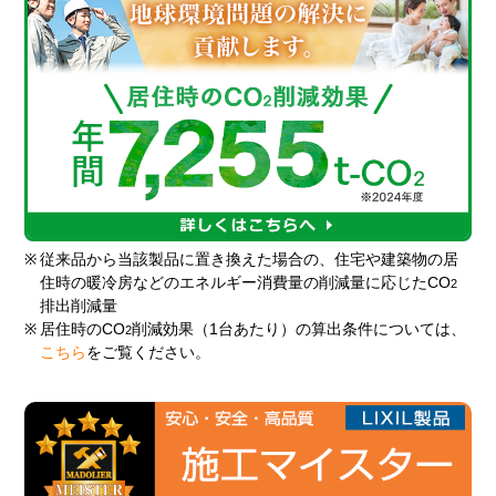
※
従来品から当該製品に置き換えた場合の、住宅や建築物の居
住時の暖冷房などのエネルギー消費量の削減量に応じたCO
2
排出削減量
※
居住時のCO
削減効果（1台あたり）の算出条件については、
2
こちら
をご覧ください。