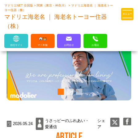
マドリエNET 全国版
>
関東（東京・神奈川）
>
マドリエ海老名 ｜ 海老名トー
マドリエはLIXILの厳しい基準を
ヨー住器（株）
クリアした住まいのプロ集団です
マドリエ海老名 ｜ 海老名トーヨー住器
（株）
自社サイト
マド本舗
お問合せ
お電話
うさっピーのふれあい・
シェ
2026.05.24
愛通信
ア
ARTICLE