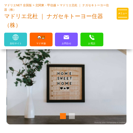
マドリエNET 全国版
>
北関東・甲信越
>
マドリエ北杜 ｜ ナガセキトーヨー住
マドリエはLIXILの厳しい基準を
器（株）
クリアした住まいのプロ集団です
マドリエ北杜 ｜ ナガセキトーヨー住器
（株）
自社サイト
マド本舗
お問合せ
お電話