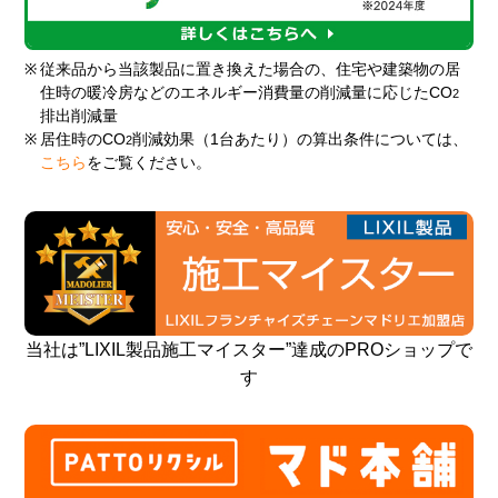
※
従来品から当該製品に置き換えた場合の、住宅や建築物の居
住時の暖冷房などのエネルギー消費量の削減量に応じたCO
2
排出削減量
※
居住時のCO
削減効果（1台あたり）の算出条件については、
2
こちら
をご覧ください。
当社は”LIXIL製品施工マイスター”達成のPROショップで
す