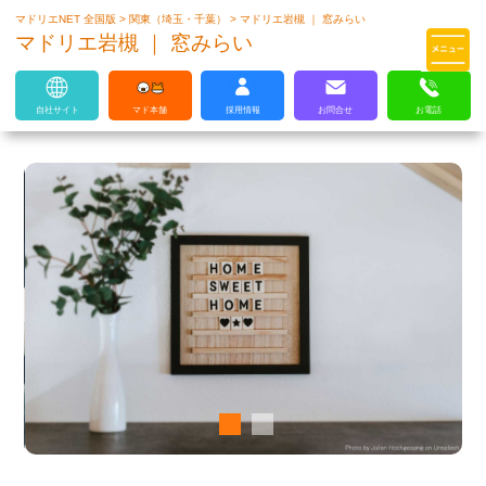
マドリエNET 全国版
>
関東（埼玉・千葉）
>
マドリエ岩槻 ｜ 窓みらい
マドリエはLIXILの厳しい基準を
マドリエ岩槻 ｜ 窓みらい
クリアした住まいのプロ集団です
自社サイト
マド本舗
採用情報
お問合せ
お電話