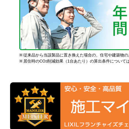
※
従来品から当該製品に置き換えた場合の、住宅や建築物の
※
居住時のCO
削減効果（1台あたり）の算出条件について
2