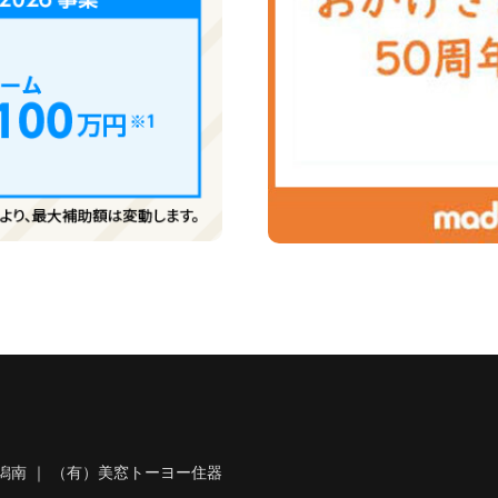
潟南 ｜ （有）美窓トーヨー住器