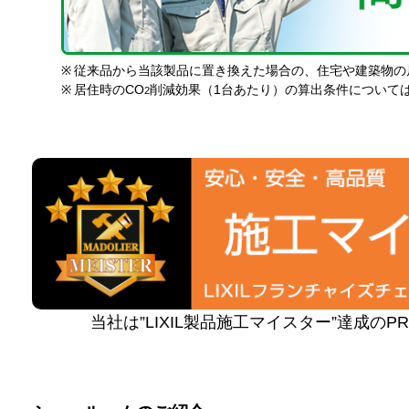
※
従来品から当該製品に置き換えた場合の、住宅や建築物の
※
居住時のCO
削減効果（1台あたり）の算出条件について
2
当社は”LIXIL製品施工マイスター”達成の