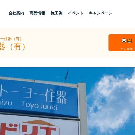
し
会社案内
商品情報
施工例
イベント
キャンペーン
ヨー住器（有）
器（有）
マド本舗