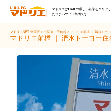
マドリエはLIXILの厳しい基準をクリア
た住まいのプロ集団です
マドリエNET 全国版
>
北関東・甲信越
>
マドリエ前橋 ｜ 清水トー
マドリエ前橋 ｜ 清水トーヨー住