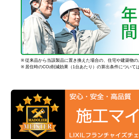
※
従来品から当該製品に置き換えた場合の、住宅や建築物の
※
居住時のCO
削減効果（1台あたり）の算出条件について
2