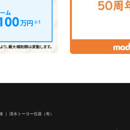
橋 ｜ 清水トーヨー住器（有）