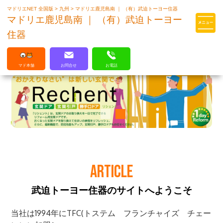
マドリエNET 全国版
>
九州
>
マドリエ鹿児島南 ｜ （有）武迫トーヨー住器
マドリエはLIXILの厳しい基準を
マドリエ鹿児島南 ｜ （有）武迫トーヨー
クリアした住まいのプロ集団です
住器
マド本舗
お問合せ
お電話
ARTICLE
武迫トーヨー住器のサイトへようこそ