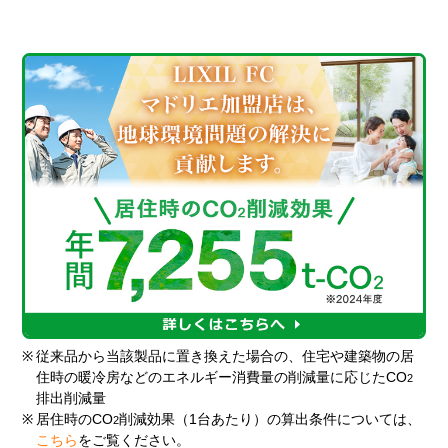
※
従来品から当該製品に置き換えた場合の、住宅や建築物の居
住時の暖冷房などのエネルギー消費量の削減量に応じたCO
2
排出削減量
※
居住時のCO
削減効果（1台あたり）の算出条件については、
2
こちら
をご覧ください。