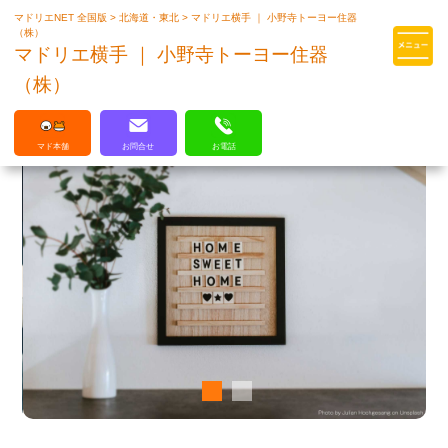
マドリエNET 全国版
>
北海道・東北
>
マドリエ横手 ｜ 小野寺トーヨー住器
マドリエはLIXILの厳しい基準を
（株）
クリアした住まいのプロ集団です
マドリエ横手 ｜ 小野寺トーヨー住器
（株）
マド本舗
お問合せ
お電話