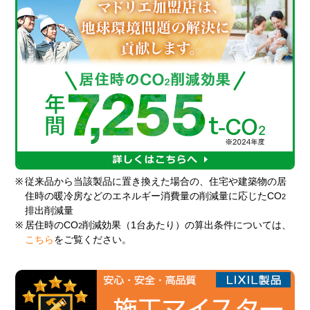
※
従来品から当該製品に置き換えた場合の、住宅や建築物の居
住時の暖冷房などのエネルギー消費量の削減量に応じたCO
2
排出削減量
※
居住時のCO
削減効果（1台あたり）の算出条件については、
2
こちら
をご覧ください。