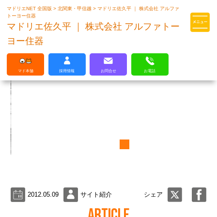
マドリエNET 全国版
>
北関東・甲信越
>
マドリエ佐久平 ｜ 株式会社 アルファ
マドリエはLIXILの厳しい基準を
トーヨー住器
クリアした住まいのプロ集団です
マドリエ佐久平 ｜ 株式会社 アルファトー
ヨー住器
マド本舗
採用情報
お問合せ
お電話
2012.05.09
サイト紹介
シェア
ARTICLE