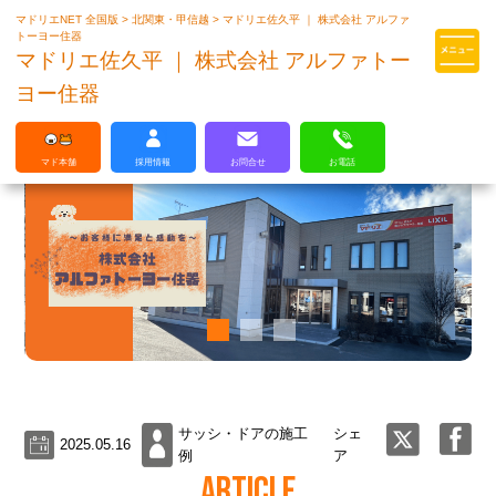
マドリエNET 全国版
>
北関東・甲信越
>
マドリエ佐久平 ｜ 株式会社 アルファ
マドリエはLIXILの厳しい基準を
トーヨー住器
クリアした住まいのプロ集団です
マドリエ佐久平 ｜ 株式会社 アルファトー
ヨー住器
マド本舗
採用情報
お問合せ
お電話
サッシ・ドアの施工
シェ
2025.05.16
例
ア
ARTICLE