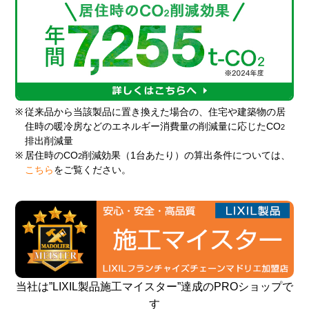
※
従来品から当該製品に置き換えた場合の、住宅や建築物の居
住時の暖冷房などのエネルギー消費量の削減量に応じたCO
2
排出削減量
※
居住時のCO
削減効果（1台あたり）の算出条件については、
2
こちら
をご覧ください。
当社は”LIXIL製品施工マイスター”達成のPROショップで
す