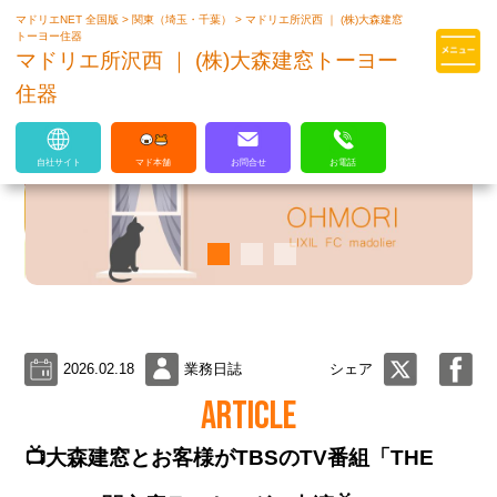
マドリエNET 全国版
>
関東（埼玉・千葉）
>
マドリエ所沢西 ｜ (株)大森建窓
マドリエはLIXILの厳しい基準を
トーヨー住器
クリアした住まいのプロ集団です
マドリエ所沢西 ｜ (株)大森建窓トーヨー
住器
自社サイト
マド本舗
お問合せ
お電話
2026.02.18
業務日誌
シェア
ARTICLE
📺大森建窓とお客様がTBSのTV番組「THE