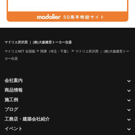
マドリエ所沢西 ｜ (株)大森建窓トーヨー住器
>
>
マドリエNET 全国版
関東（埼玉・千葉）
マドリエ所沢西 ｜ (株)大森建窓トー
ヨー住器
会社案内
商品情報
施工例
ブログ
工務店・建築会社紹介
イベント