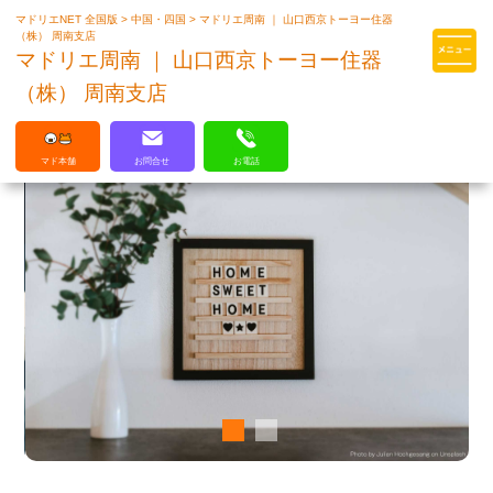
マドリエNET 全国版
>
中国・四国
>
マドリエ周南 ｜ 山口西京トーヨー住器
マドリエはLIXILの厳しい基準を
（株） 周南支店
クリアした住まいのプロ集団です
マドリエ周南 ｜ 山口西京トーヨー住器
（株） 周南支店
マド本舗
お問合せ
お電話