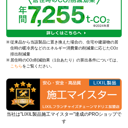
※
従来品から当該製品に置き換えた場合の、住宅や建築物の居
住時の暖冷房などのエネルギー消費量の削減量に応じたCO
2
排出削減量
※
居住時のCO
削減効果（1台あたり）の算出条件については、
2
こちら
をご覧ください。
当社は”LIXIL製品施工マイスター”達成のPROショップで
す