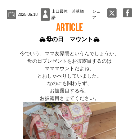
山口最強 若草物
シェ
2025.06.18
語
ア
ARTICLE
🏔母の日 マウント🏔