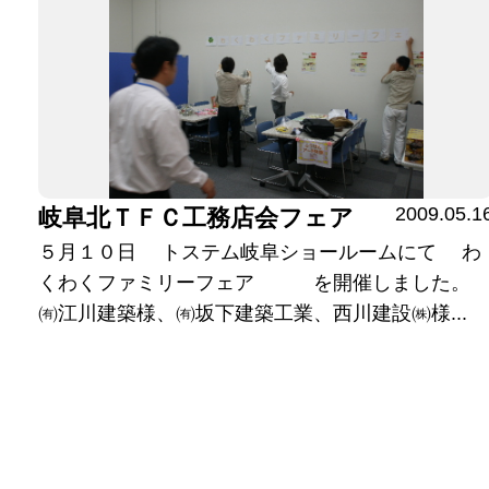
2009.05.1
岐阜北ＴＦＣ工務店会フェア
５月１０日 トステム岐阜ショールームにて わ
くわくファミリーフェア を開催しました。
㈲江川建築様、㈲坂下建築工業、西川建設㈱様...