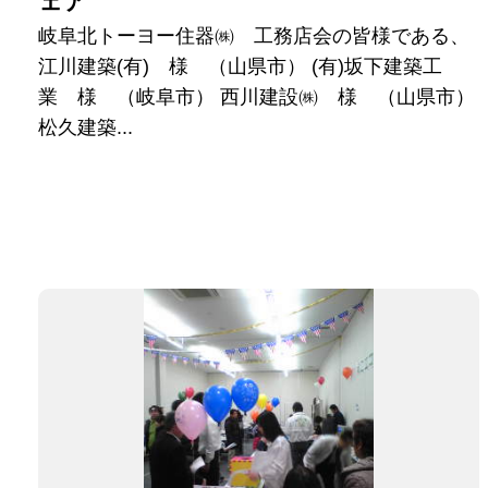
ェア
岐阜北トーヨー住器㈱ 工務店会の皆様である、
江川建築(有) 様 （山県市） (有)坂下建築工
業 様 （岐阜市） 西川建設㈱ 様 （山県市）
松久建築...