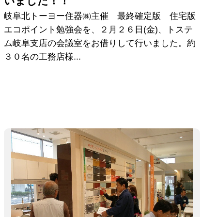
いました！！
岐阜北トーヨー住器㈱主催 最終確定版 住宅版
エコポイント勉強会を、２月２６日(金)、トステ
ム岐阜支店の会議室をお借りして行いました。約
３０名の工務店様...