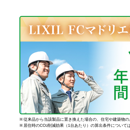
※
従来品から当該製品に置き換えた場合の、住宅や建築物の
※
居住時のCO
削減効果（1台あたり）の算出条件について
2