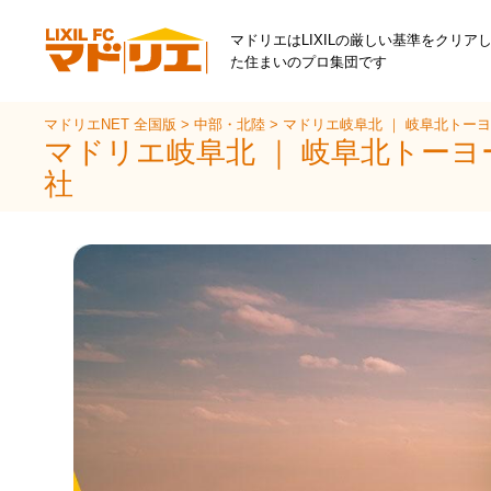
マドリエはLIXILの厳しい基準をクリア
た住まいのプロ集団です
マドリエNET 全国版
>
中部・北陸
>
マドリエ岐阜北 ｜ 岐阜北トー
マドリエ岐阜北 ｜ 岐阜北トーヨ
社