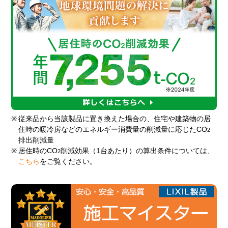
※
従来品から当該製品に置き換えた場合の、住宅や建築物の居
住時の暖冷房などのエネルギー消費量の削減量に応じたCO
2
排出削減量
※
居住時のCO
削減効果（1台あたり）の算出条件については、
2
こちら
をご覧ください。