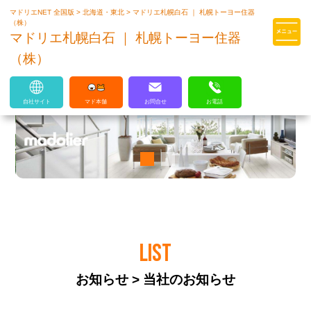
マドリエNET 全国版
>
北海道・東北
>
マドリエ札幌白石 ｜ 札幌トーヨー住器
マドリエはLIXILの厳しい基準を
（株）
クリアした住まいのプロ集団です
マドリエ札幌白石 ｜ 札幌トーヨー住器
（株）
自社サイト
マド本舗
お問合せ
お電話
LIST
お知らせ > 当社のお知らせ