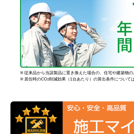
※
従来品から当該製品に置き換えた場合の、住宅や建築物の
※
居住時のCO
削減効果（1台あたり）の算出条件について
2