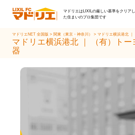
マドリエはLIXILの厳しい基準をクリア
た住まいのプロ集団です
マドリエNET 全国版
>
関東（東京・神奈川）
>
マドリエ横浜港北 ｜
マドリエ横浜港北 ｜ （有）ト
器