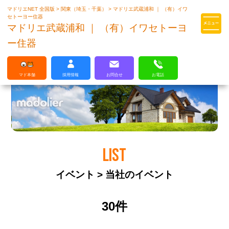
マドリエNET 全国版
>
関東（埼玉・千葉）
>
マドリエ武蔵浦和 ｜ （有）イワ
マドリエはLIXILの厳しい基準を
セトーヨー住器
クリアした住まいのプロ集団です
マドリエ武蔵浦和 ｜ （有）イワセトーヨ
ー住器
マド本舗
採用情報
お問合せ
お電話
LIST
イベント > 当社のイベント
30件