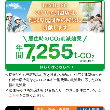
※
従来品から当該製品に置き換えた場合の、住宅や建築物の居
住時の暖冷房などのエネルギー消費量の削減量に応じたCO
2
排出削減量
※
居住時のCO
削減効果（1台あたり）の算出条件については、
2
こちら
をご覧ください。