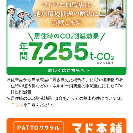
※
従来品から当該製品に置き換えた場合の、住宅や建築物の居
住時の暖冷房などのエネルギー消費量の削減量に応じたCO
2
排出削減量
※
居住時のCO
削減効果（1台あたり）の算出条件については、
2
こちら
をご覧ください。