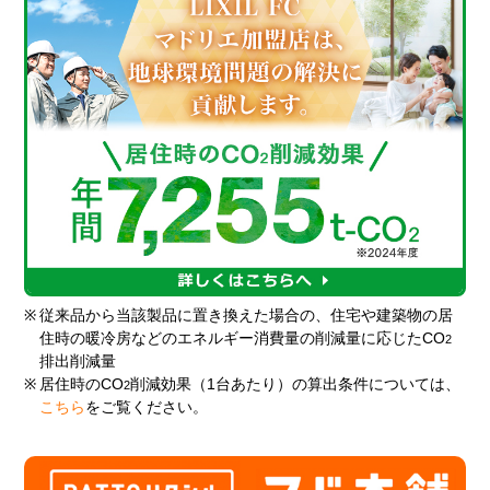
※
従来品から当該製品に置き換えた場合の、住宅や建築物の居
住時の暖冷房などのエネルギー消費量の削減量に応じたCO
2
排出削減量
※
居住時のCO
削減効果（1台あたり）の算出条件については、
2
こちら
をご覧ください。