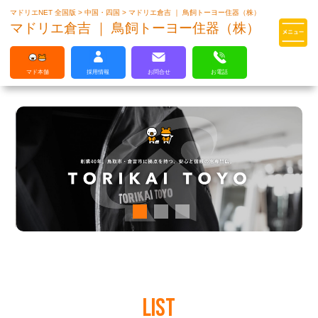
マドリエNET 全国版
>
中国・四国
>
マドリエ倉吉 ｜ 鳥飼トーヨー住器（株）
マドリエはLIXILの厳しい基準を
マドリエ倉吉 ｜ 鳥飼トーヨー住器（株）
クリアした住まいのプロ集団です
マド本舗
採用情報
お問合せ
お電話
LIST