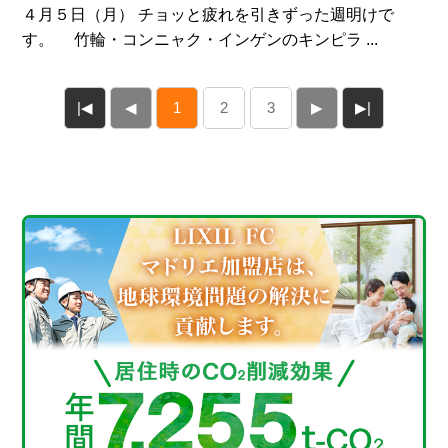
４月５日（月） チョッと疲れを引きずった週明けで
す。 竹輪・コンニャク・インゲンのキンピラ ...
|◀
◀
1
2
3
▶
▶|