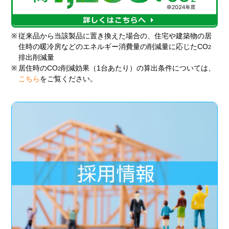
※
従来品から当該製品に置き換えた場合の、住宅や建築物の居
住時の暖冷房などのエネルギー消費量の削減量に応じたCO
2
排出削減量
※
居住時のCO
削減効果（1台あたり）の算出条件については、
2
こちら
をご覧ください。