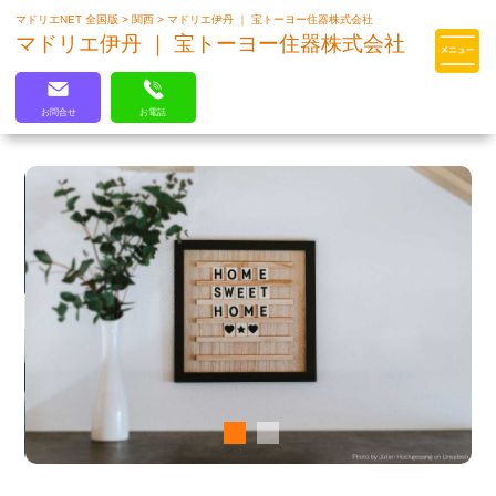
マドリエNET 全国版
>
関西
>
マドリエ伊丹 ｜ 宝トーヨー住器株式会社
マドリエはLIXILの厳しい基準を
マドリエ伊丹 ｜ 宝トーヨー住器株式会社
クリアした住まいのプロ集団です
お問合せ
お電話