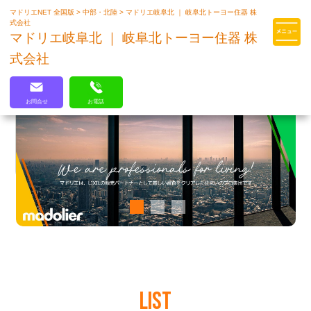
マドリエNET 全国版
>
中部・北陸
>
マドリエ岐阜北 ｜ 岐阜北トーヨー住器 株
マドリエはLIXILの厳しい基準を
式会社
クリアした住まいのプロ集団です
マドリエ岐阜北 ｜ 岐阜北トーヨー住器 株
式会社
お問合せ
お電話
LIST