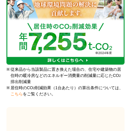
※
従来品から当該製品に置き換えた場合の、住宅や建築物の居
住時の暖冷房などのエネルギー消費量の削減量に応じたCO
2
排出削減量
※
居住時のCO
削減効果（1台あたり）の算出条件については、
2
こちら
をご覧ください。