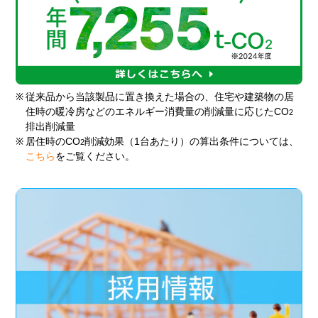
※
従来品から当該製品に置き換えた場合の、住宅や建築物の居
住時の暖冷房などのエネルギー消費量の削減量に応じたCO
2
排出削減量
※
居住時のCO
削減効果（1台あたり）の算出条件については、
2
こちら
をご覧ください。