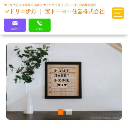
マドリエNET 全国版
>
関西
>
マドリエ伊丹 ｜ 宝トーヨー住器株式会社
マドリエはLIXILの厳しい基準を
マドリエ伊丹 ｜ 宝トーヨー住器株式会社
クリアした住まいのプロ集団です
お問合せ
お電話