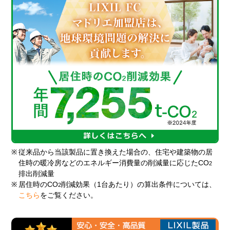
※
従来品から当該製品に置き換えた場合の、住宅や建築物の居
住時の暖冷房などのエネルギー消費量の削減量に応じたCO
2
排出削減量
※
居住時のCO
削減効果（1台あたり）の算出条件については、
2
こちら
をご覧ください。