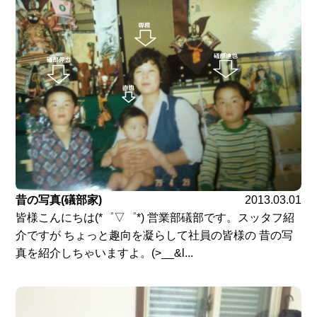
昔の写真(礒部家)
2013.03.01
皆様こんにちは(*゜▽゜*) 営業部礒部です。スッタフ紹
介ですが ちょっと趣向を凝らして社員の皆様の 昔の写
真を紹介しちゃいますよ。(>__&l...