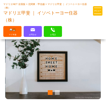
マドリエNET 全国版
>
北関東・甲信越
>
マドリエ甲斐 ｜ イソベトーヨー住器
マドリエはLIXILの厳しい基準を
（株）
クリアした住まいのプロ集団です
マドリエ甲斐 ｜ イソベトーヨー住器
（株）
マド本舗
お問合せ
お電話