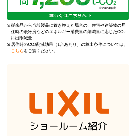
※
従来品から当該製品に置き換えた場合の、住宅や建築物の居
住時の暖冷房などのエネルギー消費量の削減量に応じたCO
2
排出削減量
※
居住時のCO
削減効果（1台あたり）の算出条件については、
2
こちら
をご覧ください。