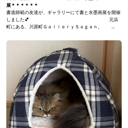
展＊＊＊＊＊＊
書道師範の友達が、ギャラリーにて書と水墨画展を開催
しました💕 元浜
町にある、川原町ＧａｌｌｅｒｙＳａｇａｎ。 ...