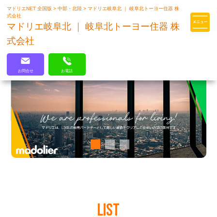
マドリエNET 全国版
>
中部・北陸
>
マドリエ岐阜北 ｜ 岐阜北トーヨー住器 株
マドリエはLIXILの厳しい基準を
式会社
クリアした住まいのプロ集団です
マドリエ岐阜北 ｜ 岐阜北トーヨー住器 株
式会社
お問合せ
お電話
LIST