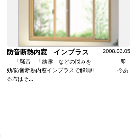
2008.03.05
防音断熱内窓 インプラス
「騒音」「結露」などの悩みを 即
効/防音断熱内窓インプラスで解消!! 今あ
る窓はそ...