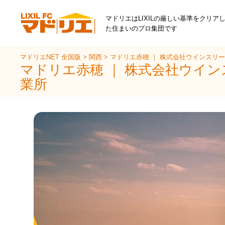
マドリエはLIXILの厳しい基準をクリア
た住まいのプロ集団です
マドリエNET 全国版
>
関西
>
マドリエ赤穂 ｜ 株式会社ウインスリ
マドリエ赤穂 ｜ 株式会社ウイ
業所