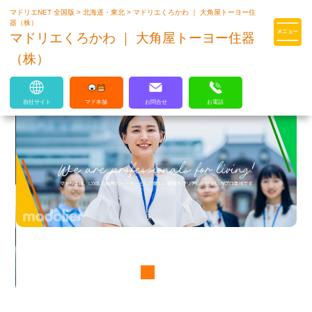
マドリエNET 全国版
>
北海道・東北
>
マドリエくろかわ ｜ 大角屋トーヨー住
マドリエはLIXILの厳しい基準を
器（株）
クリアした住まいのプロ集団です
マドリエくろかわ ｜ 大角屋トーヨー住器
（株）
自社サイト
マド本舗
お問合せ
お電話