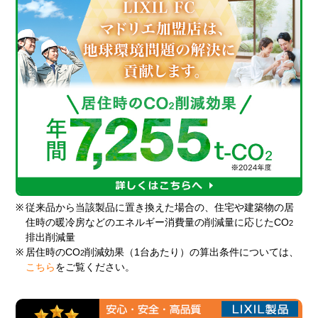
※
従来品から当該製品に置き換えた場合の、住宅や建築物の居
住時の暖冷房などのエネルギー消費量の削減量に応じたCO
2
排出削減量
※
居住時のCO
削減効果（1台あたり）の算出条件については、
2
こちら
をご覧ください。