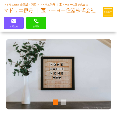
マドリエNET 全国版
>
関西
>
マドリエ伊丹 ｜ 宝トーヨー住器株式会社
マドリエはLIXILの厳しい基準を
マドリエ伊丹 ｜ 宝トーヨー住器株式会社
クリアした住まいのプロ集団です
お問合せ
お電話