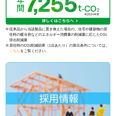
※
従来品から当該製品に置き換えた場合の、住宅や建築物の居
住時の暖冷房などのエネルギー消費量の削減量に応じたCO
2
排出削減量
※
居住時のCO
削減効果（1台あたり）の算出条件については、
2
こちら
をご覧ください。