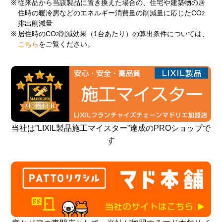
※
従来品から当該製品に置き換えた場合の、住宅や建築物の居
住時の暖冷房などのエネルギー消費量の削減量に応じたCO
2
排出削減量
※
居住時のCO
削減効果（1台あたり）の算出条件については、
2
こちら
をご覧ください。
当社は”LIXIL製品施工マイスター”達成のPROショップで
す