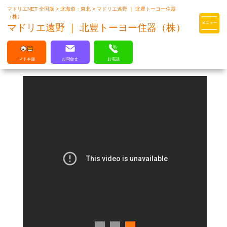
マドリエNET 全国版
>
北海道・東北
>
マドリエ遠野 ｜ 北豊トーヨー住器
マドリエはLIXILの厳しい基準を
（株）
クリアした住まいのプロ集団です
マドリエ遠野 ｜ 北豊トーヨー住器（株）
マド本舗
お問合せ
お電話