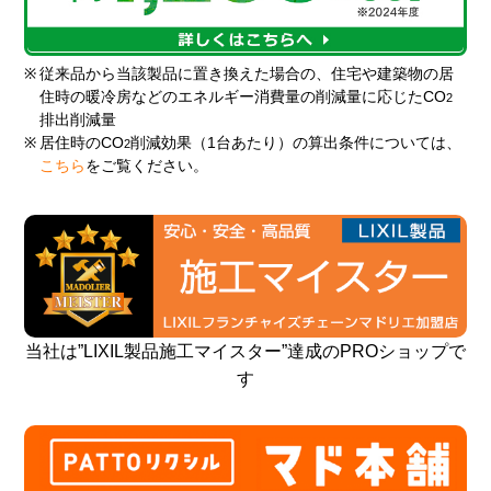
※
従来品から当該製品に置き換えた場合の、住宅や建築物の居
住時の暖冷房などのエネルギー消費量の削減量に応じたCO
2
排出削減量
※
居住時のCO
削減効果（1台あたり）の算出条件については、
2
こちら
をご覧ください。
当社は”LIXIL製品施工マイスター”達成のPROショップで
す