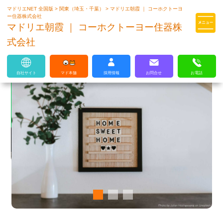
マドリエNET 全国版
>
関東（埼玉・千葉）
>
マドリエ朝霞 ｜ コーホクトーヨ
マドリエはLIXILの厳しい基準を
ー住器株式会社
クリアした住まいのプロ集団です
マドリエ朝霞 ｜ コーホクトーヨー住器株
式会社
自社サイト
マド本舗
採用情報
お問合せ
お電話