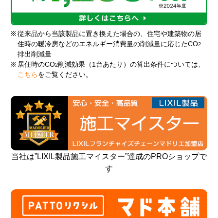
※
従来品から当該製品に置き換えた場合の、住宅や建築物の居
住時の暖冷房などのエネルギー消費量の削減量に応じたCO
2
排出削減量
※
居住時のCO
削減効果（1台あたり）の算出条件については、
2
こちら
をご覧ください。
当社は”LIXIL製品施工マイスター”達成のPROショップで
す