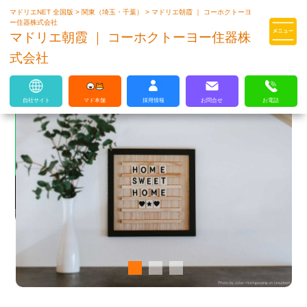
マドリエNET 全国版
>
関東（埼玉・千葉）
>
マドリエ朝霞 ｜ コーホクトーヨ
マドリエはLIXILの厳しい基準を
ー住器株式会社
クリアした住まいのプロ集団です
マドリエ朝霞 ｜ コーホクトーヨー住器株
式会社
自社サイト
マド本舗
採用情報
お問合せ
お電話