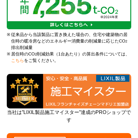
※
従来品から当該製品に置き換えた場合の、住宅や建築物の居
住時の暖冷房などのエネルギー消費量の削減量に応じたCO
2
排出削減量
※
居住時のCO
削減効果（1台あたり）の算出条件については、
2
こちら
をご覧ください。
当社は”LIXIL製品施工マイスター”達成のPROショップで
す