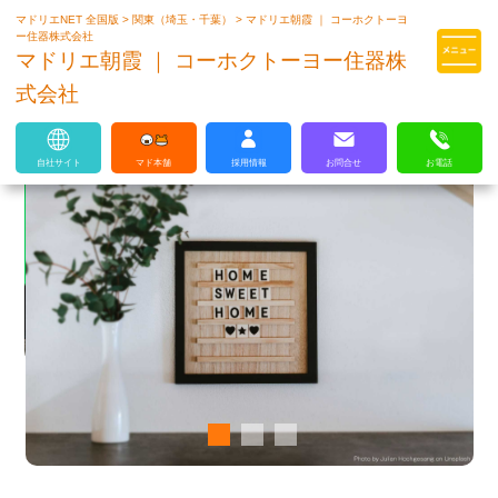
マドリエNET 全国版
>
関東（埼玉・千葉）
>
マドリエ朝霞 ｜ コーホクトーヨ
マドリエはLIXILの厳しい基準を
ー住器株式会社
クリアした住まいのプロ集団です
マドリエ朝霞 ｜ コーホクトーヨー住器株
式会社
自社サイト
マド本舗
採用情報
お問合せ
お電話