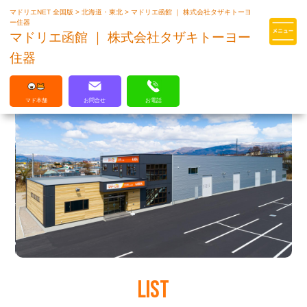
マドリエNET 全国版
>
北海道・東北
>
マドリエ函館 ｜ 株式会社タザキトーヨ
マドリエはLIXILの厳しい基準を
ー住器
クリアした住まいのプロ集団です
マドリエ函館 ｜ 株式会社タザキトーヨー
住器
マド本舗
お問合せ
お電話
LIST