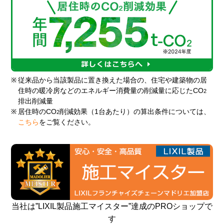
※
従来品から当該製品に置き換えた場合の、住宅や建築物の居
住時の暖冷房などのエネルギー消費量の削減量に応じたCO
2
排出削減量
※
居住時のCO
削減効果（1台あたり）の算出条件については、
2
こちら
をご覧ください。
当社は”LIXIL製品施工マイスター”達成のPROショップで
す