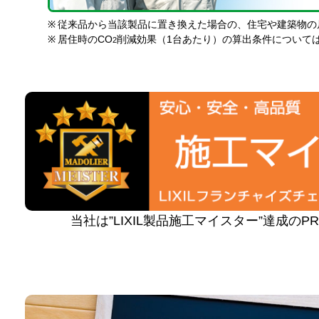
※
従来品から当該製品に置き換えた場合の、住宅や建築物の
※
居住時のCO
削減効果（1台あたり）の算出条件について
2
当社は”LIXIL製品施工マイスター”達成の