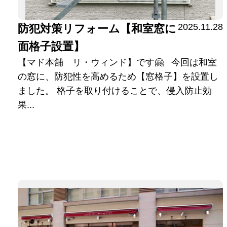
2025.11.28
防犯対策リフォーム【和室窓に
面格子設置】
【マド本舗 リ・ウィンド】です🤗 今回は和室
の窓に、防犯性を高めるため【窓格子】を設置し
ました。 格子を取り付けることで、侵入防止効
果...