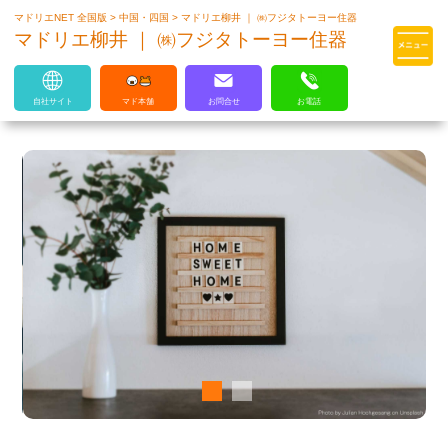
マドリエNET 全国版
>
中国・四国
>
マドリエ柳井 ｜ ㈱フジタトーヨー住器
マドリエはLIXILの厳しい基準を
マドリエ柳井 ｜ ㈱フジタトーヨー住器
クリアした住まいのプロ集団です
自社サイト
マド本舗
お問合せ
お電話