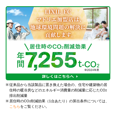
※
従来品から当該製品に置き換えた場合の、住宅や建築物の居
住時の暖冷房などのエネルギー消費量の削減量に応じたCO
2
排出削減量
※
居住時のCO
削減効果（1台あたり）の算出条件については、
2
こちら
をご覧ください。